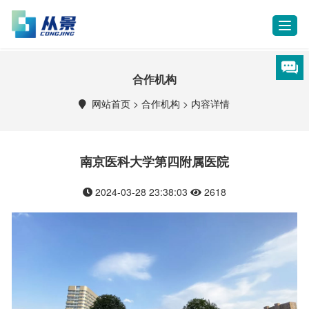
T
o
g
g
合作机构
l
e
网站首页
>
合作机构
>
内容详情
n
a
v
i
南京医科大学第四附属医院
g
a
2024-03-28 23:38:03
2618
t
i
o
n