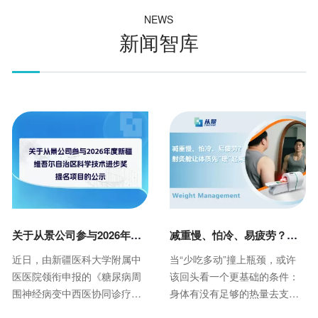
NEWS
新闻智库
关于从景公司参与2026年度新疆维吾尔自治区科学技术进步奖提名项目的公示
减重慢、怕冷、易疲劳？射灸舱让体质先“暖”起来
近日，由新疆医科大学附属中
当“少吃多动”撞上瓶颈，或许
医医院领衔申报的《糖尿病周
该回头看一个更基础的条件：
围神经病变中西医协同诊疗体
身体有没有足够的热量去支撑
系的创建与推广应用》项目，
代谢。这正是射灸舱作为体重