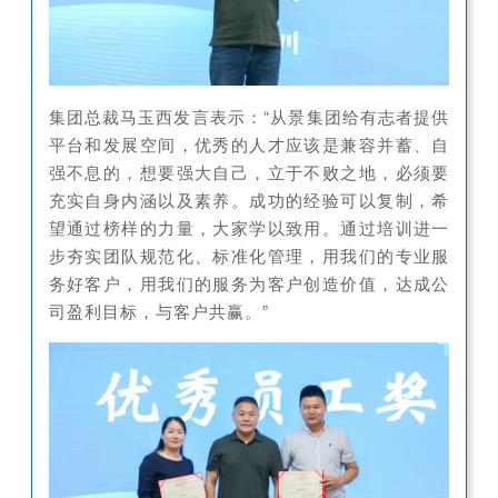
集团总裁马玉西发言表示：“从景集团给有志者提供
平台和发展空间，优秀的人才应该是兼容并蓄、自
强不息的，想要强大自己，立于不败之地，必须要
充实自身内涵以及素养。成功的经验可以复制，希
望通过榜样的力量，大家学以致用。通过培训进一
步夯实团队规范化、标准化管理，用我们的专业服
务好客户，用我们的服务为客户创造价值，达成公
司盈利目标，与客户共赢。”