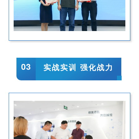
03
实战实训 强化战力