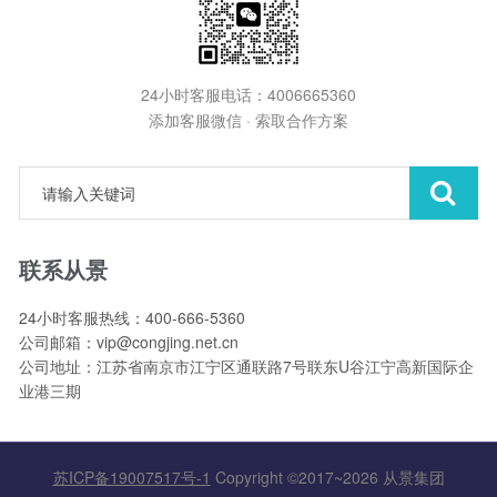
24小时客服电话：4006665360
添加客服微信 · 索取合作方案
联系从景
24小时客服热线：400-666-5360
公司邮箱：vip@congjing.net.cn
公司地址：江苏省南京市江宁区通联路7号联东U谷江宁高新国际企
业港三期
苏ICP备19007517号-1
Copyright ©2017~2026 从景集团