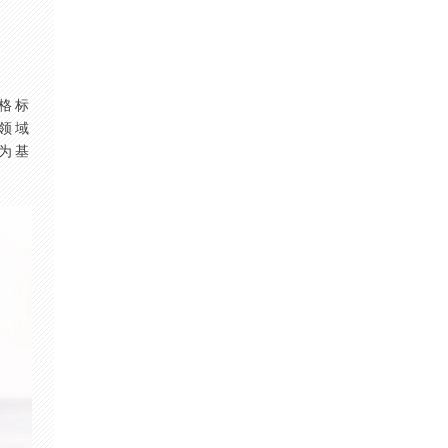
格标
领域
为基