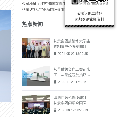
公司地址：江苏省南京市江宁区通联路7号
联东U谷江宁高新国际企业港三期
长按识别二维码
添加微信索取资料
热点新闻
从景集团赴清华大学生
物制造中心考察调研
2024-05-23 18:23:35
从景射频灸疗二类证来
了！从景超短波治疗
仪“射灸舱”产品获批！
2022-11-29 17:39:51
四地同频·创新领航丨
从景集团闪耀全国医学
学术舞台！
2025-08-12 23:28:19