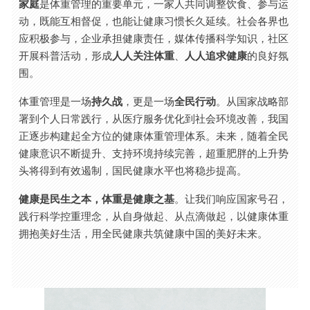
家庭
是体重管理的重要单元，一家人共同调整饮食、参与运
动，既能互相督促，也能让健康习惯长久延续。社会各界也
应积极参与，企业承担健康责任，媒体传播科学知识，社区
开展科普活动，形成
人人关注体重
、
人人追求健康
的良好氛
围。
体重管理是一场
持久战
，更是一场
全民行动
。从国家战略部
署到个人日常践行，从医疗服务优化到社会环境改善，我国
正逐步构建起全方位的健康体重管理体系。未来，随着全民
健康意识不断提升、支持环境持续完善，超重肥胖的上升势
头将得到有效遏制，国民健康水平也将稳步提高。
健康是民生之本，体重是健康之基
。让我们响应国家号召，
践行科学控重理念，从自身做起、从点滴做起，以健康体重
拥抱美好生活，用全民健康共筑健康中国的美好未来。