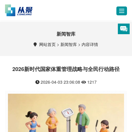
T
o
g
g
新闻智库
l
e
网站首页
>
新闻智库
>
内容详情
n
a
v
i
2026新时代国家体重管理战略与全民行动路径
g
a
2026-04-03 23:06:08
1217
t
i
o
n