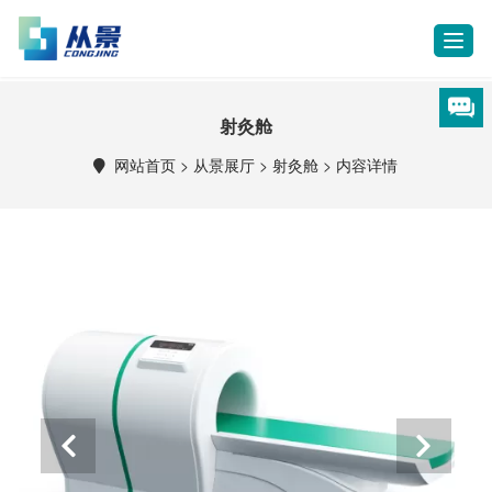
T
o
g
g
射灸舱
l
e
网站首页
>
从景展厅
>
射灸舱
>
内容详情
n
a
v
i
g
a
t
i
o
n